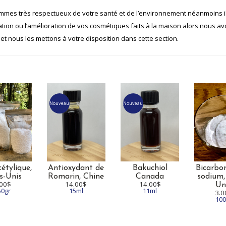
mes très respectueux de votre santé et de l’environnement néanmoins il es
tion ou l’amélioration de vos cosmétiques faits à la maison alors nous avo
 et nous les mettons à votre disposition dans cette section.
Nouveau
Nouveau
cétylique,
Antioxydant de
Bakuchiol
Bicarbo
s-Unis
Romarin,
Chine
Canada
sodium
.00$
14.00$
14.00$
Un
50gr
15ml
11ml
3.0
100