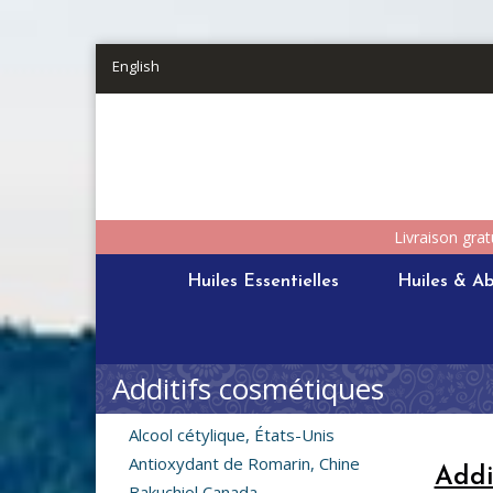
Aller au contenu principal
English
Livraison grat
Huiles Essentielles
Huiles & Ab
Additifs cosmétiques
Alcool cétylique, États-Unis
Antioxydant de Romarin, Chine
Addi
Bakuchiol Canada