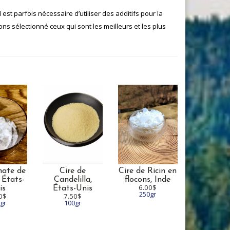
t parfois nécessaire d’utiliser des additifs pour la
ns sélectionné ceux qui sont les meilleurs et les plus
nate de
Cire de
Cire de Ricin en
,
États-
Candelilla,
flocons,
Inde
6.00$
is
États-Unis
250gr
0$
7.50$
gr
100gr