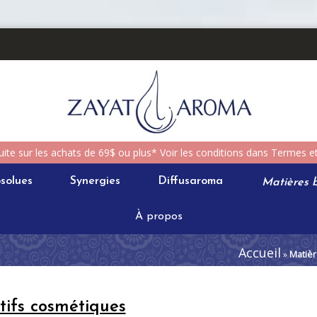
uite sur les achats de 69$ ou plus* Voir les conditions dans Termes e
solues
Synergies
Diffusaroma
Matières b
À propos
Accueil
»
Matièr
tifs cosmétiques