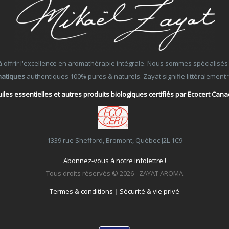
ffrir l'excellence en aromathérapie intégrale. Nous sommes spécialisés dans
matiques
authentiques 100% pures & naturels. Zayat signifie littéralement “Ce
iles essentielles et autres produits biologiques certifiés par Ecocert Can
1339 rue Shefford, Bromont, Québec J2L 1C9
Abonnez-vous à notre infolettre !
Tous droits réservés © 2026 - ZAYAT AROMA
Termes & conditions
|
Sécurité & vie privé