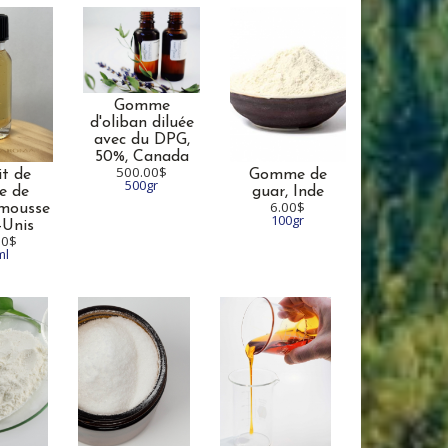
Gomme
d'oliban diluée
avec du DPG,
50%,
Canada
500.00$
it de
Gomme de
500gr
e de
guar,
Inde
6.00$
mousse
100gr
-Unis
00$
ml