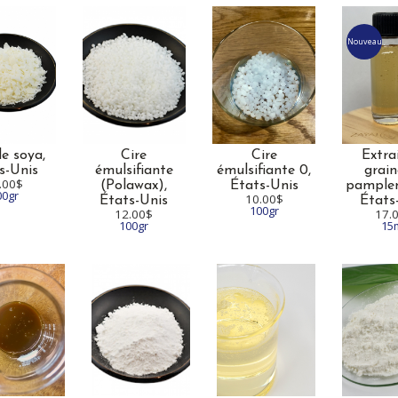
Nouveau
de soya,
Cire
Cire
Extra
s-Unis
émulsifiante
émulsifiante 0,
grain
.00$
(Polawax),
États-Unis
pample
00gr
10.00$
États-Unis
États
100gr
12.00$
17.
100gr
15