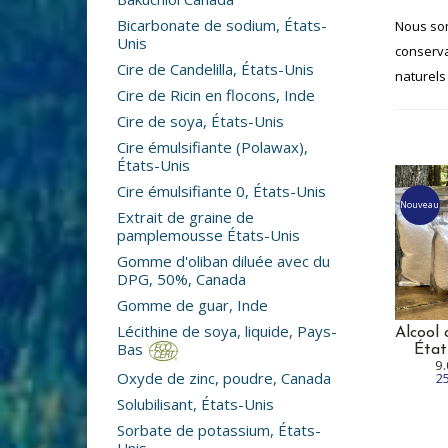
Bicarbonate de sodium, États-
Nous som
Unis
conserva
Cire de Candelilla, États-Unis
naturels
Cire de Ricin en flocons, Inde
Cire de soya, États-Unis
Cire émulsifiante (Polawax),
États-Unis
Cire émulsifiante 0, États-Unis
Nouveau
Extrait de graine de
pamplemousse États-Unis
Gomme d'oliban diluée avec du
DPG, 50%, Canada
Gomme de guar, Inde
Lécithine de soya, liquide, Pays-
Alcool 
Bas
État
9
Oxyde de zinc, poudre, Canada
2
Solubilisant, États-Unis
Sorbate de potassium, États-