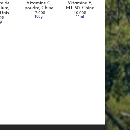
te de
Vitamine C,
Vitamine E,
sium,
poudre,
Chine
MT 50,
Chine
17.00$
10.00$
-Unis
100gr
11ml
0$
gr