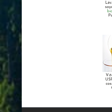
Léc
soy
bi
P
Vit
US
cos