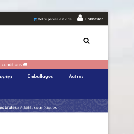
Connexion
Votre panier est vide.
t conditions 🚚
rutes
Emballages
Autres
es brutes
» Additifs cosmétiques