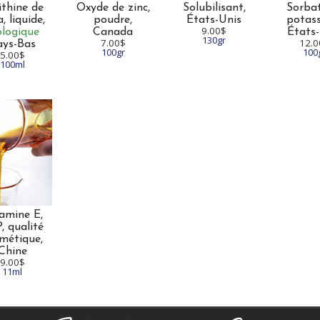
ithine de
Oxyde de zinc,
Solubilisant,
Sorba
a,
liquide,
poudre,
États-Unis
potas
9.00$
ologique
Canada
États
130gr
7.00$
12.0
ays-Bas
100gr
100
5.00$
100ml
amine E,
P,
qualité
métique,
Chine
9.00$
11ml