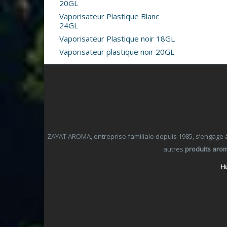
20GL
Vaporisateur Plastique Blanc
24GL
Vaporisateur Plastique noir 18GL
Vaporisateur plastique noir 20GL
ZAYAT AROMA, entreprise familiale depuis 1985, s’engage à o
autres
produits aro
Hu