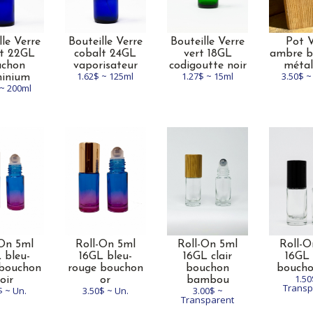
lle Verre
Bouteille Verre
Bouteille Verre
Pot V
lt 22GL
cobalt 24GL
vert 18GL
ambre b
uchon
vaporisateur
codigoutte noir
métal
1.62$ ~ 125ml
1.27$ ~ 15ml
3.50$ ~
minium
 ~ 200ml
-On 5ml
Roll-On 5ml
Roll-On 5ml
Roll-O
 bleu-
16GL bleu-
16GL clair
16GL 
 bouchon
rouge bouchon
bouchon
boucho
1.50
oir
or
bambou
Transp
$ ~ Un.
3.50$ ~ Un.
3.00$ ~
Transparent