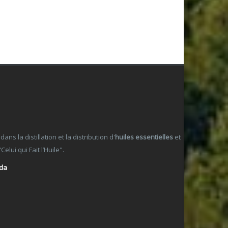
 la distillation et la distribution d'
huiles essentielles
et
lui qui Fait l’Huile".
ada