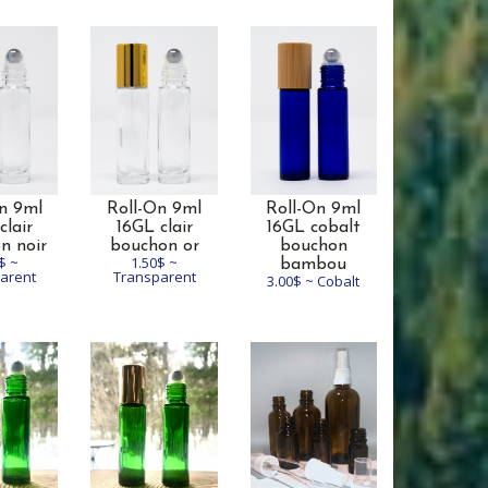
n 9ml
Roll-On 9ml
Roll-On 9ml
clair
16GL clair
16GL cobalt
n noir
bouchon or
bouchon
$ ~
1.50$ ~
bambou
arent
Transparent
3.00$ ~ Cobalt