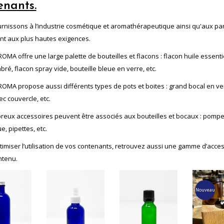
enants.
rnissons à l’industrie cosmétique et aromathérapeutique ainsi qu'aux part
t aux plus hautes exigences.
MA offre une large palette de bouteilles et flacons : flacon huile essentie
bré, flacon spray vide, bouteille bleue en verre, etc.
OMA propose aussi différents types de pots et boites : grand bocal en verr
ec couvercle, etc.
eux accessoires peuvent être associés aux bouteilles et bocaux : pompe 
e, pipettes, etc.
ptimiser l’utilisation de vos contenants, retrouvez aussi une gamme d’acce
ntenu.
Nouveau