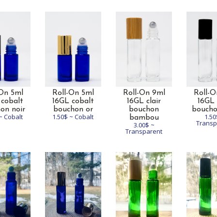
-On 5ml
Roll-On 5ml
Roll-On 9ml
Roll-O
 cobalt
16GL cobalt
16GL clair
16GL 
on noir
bouchon or
bouchon
boucho
~ Cobalt
1.50$ ~ Cobalt
1.50
bambou
Transp
3.00$ ~
Transparent