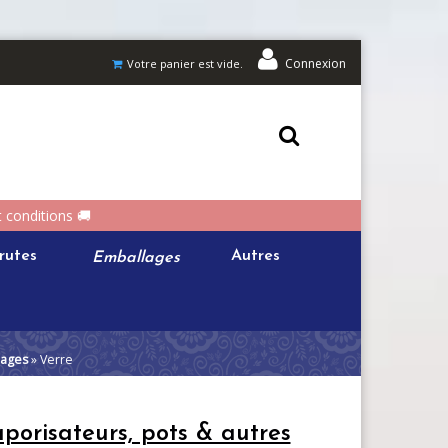
Connexion
Votre panier est vide.
t conditions 🚚
rutes
Emballages
Autres
lages
» Verre
aporisateurs, pots & autres