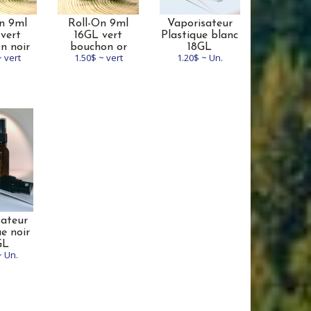
n 9ml
Roll-On 9ml
Vaporisateur
vert
16GL vert
Plastique blanc
n noir
bouchon or
18GL
~ vert
1.50$ ~ vert
1.20$ ~ Un.
sateur
e noir
GL
~ Un.