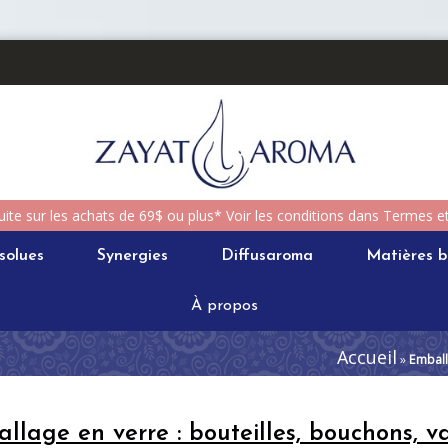
uite sur les achats de 69$ ou plus* Voir les conditions dans Termes e
solues
Synergies
Diffusaroma
Matières b
À propos
Accueil
»
Embal
llage en verre : bouteilles, bouchons, v