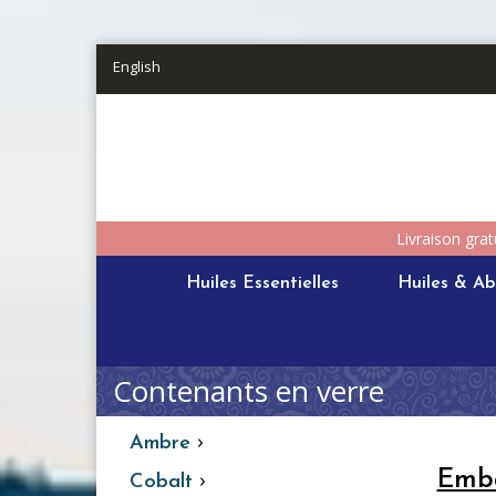
Aller au contenu principal
English
Livraison grat
Huiles Essentielles
Huiles & Ab
Contenants en verre
›
Ambre
›
Emba
Cobalt