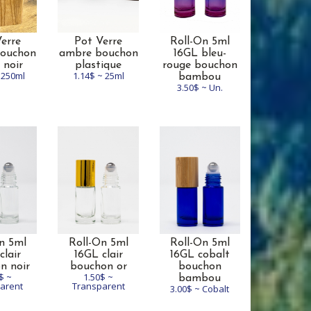
erre
Pot Verre
Roll-On 5ml
ouchon
ambre bouchon
16GL bleu-
 noir
plastique
rouge bouchon
 250ml
1.14$ ~ 25ml
bambou
3.50$ ~ Un.
n 5ml
Roll-On 5ml
Roll-On 5ml
clair
16GL clair
16GL cobalt
n noir
bouchon or
bouchon
$ ~
1.50$ ~
bambou
arent
Transparent
3.00$ ~ Cobalt