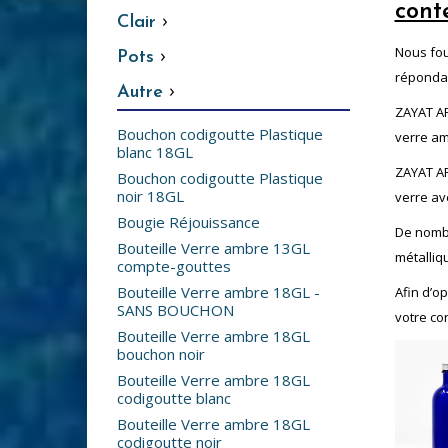
cont
›
Clair
›
Nous fou
Pots
répondan
›
Autre
ZAYAT ARO
Bouchon codigoutte Plastique
verre am
blanc 18GL
ZAYAT AR
Bouchon codigoutte Plastique
noir 18GL
verre av
Bougie Réjouissance
De nombr
Bouteille Verre ambre 13GL
métalliqu
compte-gouttes
Bouteille Verre ambre 18GL -
Afin d’o
SANS BOUCHON
votre co
Bouteille Verre ambre 18GL
bouchon noir
Bouteille Verre ambre 18GL
codigoutte blanc
Bouteille Verre ambre 18GL
codigoutte noir