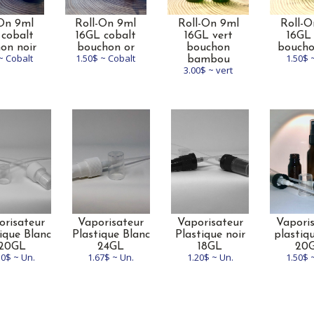
-On 9ml
Roll-On 9ml
Roll-On 9ml
Roll-O
 cobalt
16GL cobalt
16GL vert
16GL 
on noir
bouchon or
bouchon
boucho
~ Cobalt
1.50$ ~ Cobalt
1.50$ 
bambou
3.00$ ~ vert
orisateur
Vaporisateur
Vaporisateur
Vapori
ique Blanc
Plastique Blanc
Plastique noir
plastiqu
20GL
24GL
18GL
20
50$ ~ Un.
1.67$ ~ Un.
1.20$ ~ Un.
1.50$ 