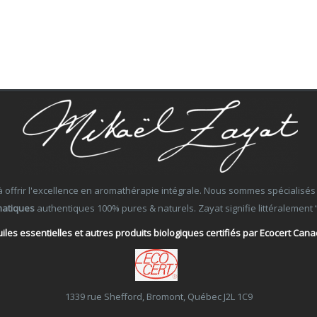
ffrir l'excellence en aromathérapie intégrale. Nous sommes spécialisés dans
matiques
authentiques 100% pures & naturels. Zayat signifie littéralement “Ce
iles essentielles et autres produits biologiques certifiés par Ecocert Can
1339 rue Shefford, Bromont, Québec J2L 1C9