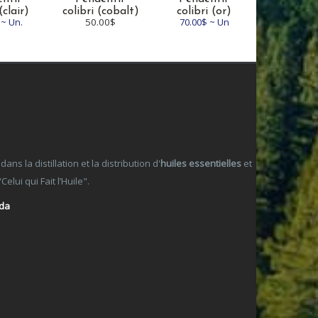
(clair)
colibri (cobalt)
colibri (or)
 ~ Un.
50.00$
70.00$ ~ Un
 la distillation et la distribution d'
huiles essentielles
et
lui qui Fait l’Huile".
ada