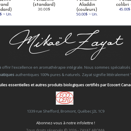
rand
(standard)
Aladdin
colibri 
30.00$
45.00$
ndard)
(couleurs)
$ ~ Un.
50.00$ ~ Un.
ffrir l'excellence en aromathérapie intégrale. Nous sommes spécialisés dans
matiques
authentiques 100% pures & naturels. Zayat signifie littéralement “Ce
iles essentielles et autres produits biologiques certifiés par Ecocert Can
1339 rue Shefford, Bromont, Québec J2L 1C9
Abonnez-vous à notre infolettre !
Tous droits réservés © 2026 - ZAYAT AROMA