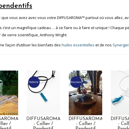
pendentifs
 que vous avez avec vous votre DIFFUSAROMA™ partout où vous allez, ave
us c’est un magnifique cadeau … à se faire ou à faire et unique ! Chaque pe
r de verre scientifique, Anthony Wright.
e façon d’utiliser les bienfaits des
huiles essentielles
et de nos
Synergie
Vedette
Nouveau
SAROMA
DIFFUSAROMA
DIFFUSAROMA
DIFFU
llier /
- Collier /
- Collier /
- Coll
dentif
Pendentif
Pendentif
Pende