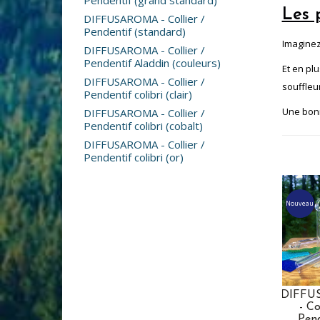
Pendentif (grand standard)
Les 
DIFFUSAROMA - Collier /
Pendentif (standard)
Imaginez
DIFFUSAROMA - Collier /
Pendentif Aladdin (couleurs)
Et en pl
DIFFUSAROMA - Collier /
souffleu
Pendentif colibri (clair)
Une bonn
DIFFUSAROMA - Collier /
Pendentif colibri (cobalt)
DIFFUSAROMA - Collier /
Pendentif colibri (or)
Nouveau
DIFFU
- Co
Pen