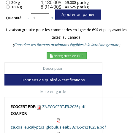
1,180.00$
20kg
59.00$ par kg
8,914.00$
180kg
49.52$ par kg
Quantité
-
+
Livraison gratuite pour les commandes en ligne de 69$ et plus, avant les
taxes, au Canada.
(
Consulter les formats maximums éligibles à la livraison gratuite
)
Enregistrer en PDF
Description
Données de qualité & certifications
Mise en garde
ECOCERT PDF:
ZA.ECOCERT.FR.2026.pdf
COA PDF:
za.coa_eucalyptus_globulus.eab382455cn21025a.pdf