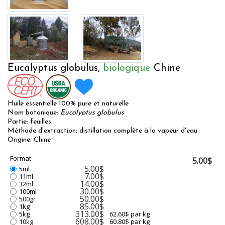
Eucalyptus globulus,
biologique
Chine
Huile essentielle 100% pure et naturelle
Nom botanique:
Eucalyptus globulus
Partie: feuilles
Méthode d'extraction: distillation complète à la vapeur d'eau
Origine: Chine
Format
5.00$
5.00$
5ml
7.00$
11ml
14.00$
32ml
30.00$
100ml
50.00$
500gr
85.00$
1kg
313.00$
5kg
62.60$ par kg
608.00$
10kg
60.80$ par kg