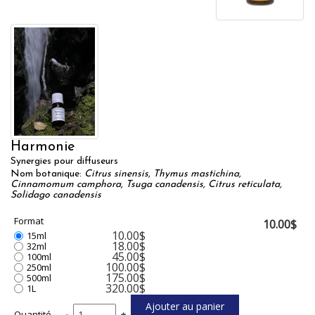
Harmonie
Synergies pour diffuseurs
Nom botanique:
Citrus sinensis, Thymus mastichina,
Cinnamomum camphora, Tsuga canadensis, Citrus reticulata,
Solidago canadensis
Format
10.00$
10.00$
15ml
18.00$
32ml
45.00$
100ml
100.00$
250ml
175.00$
500ml
320.00$
1L
Quantité
-
+