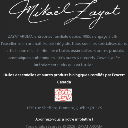
ZAYAT AROMA, entreprise familiale depuis 1985, s’engage à offrir
l'excellence en aromathérapie intégrale. Nous sommes spécialisés dans
la distillation et la distribution d'
huiles essentielles
et autres
produits
aromatiques
authentiques 100% pures & naturels. Zayat signifie
littéralement “Celui qui Fait l’Huile".
Huiles essentielles et autres produits biologiques certifiés par Ecocert
Canada
1339 rue Shefford, Bromont, Québec J2L 1C9
Abonnez-vous à notre infolettre !
Tous droits réservés © 2026 - ZAYAT AROMA