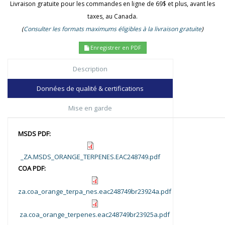
Livraison gratuite pour les commandes en ligne de 69$ et plus, avant les
taxes, au Canada.
(
Consulter les formats maximums éligibles à la livraison gratuite
)
Enregistrer en PDF
Description
Données de qualité & certifications
Mise en garde
MSDS PDF:
_ZA.MSDS_ORANGE_TERPENES.EAC248749.pdf
COA PDF:
za.coa_orange_terpa_nes.eac248749br23924a.pdf
za.coa_orange_terpenes.eac248749br23925a.pdf