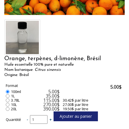
Orange, terpènes, d-limonène, Brésil
Huile essentielle 100% pure et naturelle
Nom botanique:
Citrus sinensis
Origine: Brésil
Format
5.00$
5.00$
100ml
35.00$
1L
115.00$
3.78L
30.42$ par litre
270.00$
10L
27.00$ par litre
390.00$
20L
19.50$ par litre
Quantité
-
+