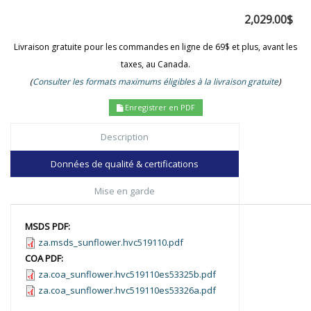
2,029.00$
Livraison gratuite pour les commandes en ligne de 69$ et plus, avant les
taxes, au Canada.
(
Consulter les formats maximums éligibles à la livraison gratuite
)
Enregistrer en PDF
Description
Données de qualité & certifications
Mise en garde
MSDS PDF:
za.msds_sunflower.hvc519110.pdf
COA PDF:
za.coa_sunflower.hvc519110es53325b.pdf
za.coa_sunflower.hvc519110es53326a.pdf