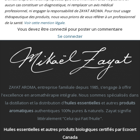
aucun cas constituer un diagnostique, ni remplacer un avis médical
professionnel, ni engager la responsabilité de ZAYAT AROMA. Pour tout usage
thérapeutique des produits, nous vous prions de vous référer à un professionnel
de la santé.
Voir cette mention légale.
Vous devez être connecté pour poster un commentaire
Se connecter
ZAYAT AROMA, entreprise familiale depuis 1985, s’engage à offrir
l'excellence en aromathérapie intégrale. Nous sommes spécialisés dans
la distillation et la distribution d'
huiles essentielles
et autres
produits
aromatiques
authentiques 100% pures & naturels. Zayat signifie
littéralement “Celui qui Fait l’Huile".
Huiles essentielles et autres produits biologiques certifiés par Ecocert
Canada