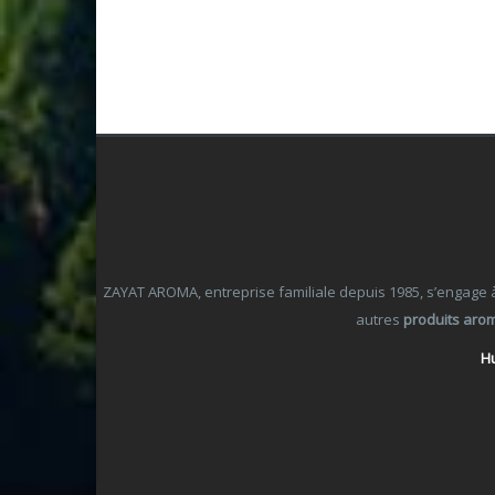
ZAYAT AROMA, entreprise familiale depuis 1985, s’engage à o
autres
produits aro
Hu