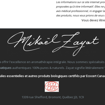
Les informations sur ce site internet pr
proposées qu’à titre informatif. Elles n
avis médical professionnel, ni engager 
des produits, nous vous prions de vous r
Vous devez être
ffrir l'excellence en aromathérapie intégrale. Nous sommes spécialisés dans
matiques
authentiques 100% pures & naturels. Zayat signifie littéralement “Ce
iles essentielles et autres produits biologiques certifiés par Ecocert Can
1339 rue Shefford, Bromont, Québec J2L 1C9