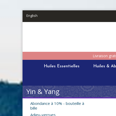
Aller au contenu principal
English
Livraison grat
Huiles Essentielles
Huiles & Ab
Yin & Yang
Abondance à 10% - bouteille à
bille
Adieu-verrues