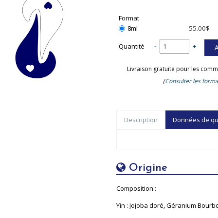
Format
8ml
55.00$
Quantité
-
+
Livraison gratuite pour les comm
(
Consulter les forma
Description
Données de qual
Origine
Composition :
Yin : Jojoba doré, Géranium Bourbo