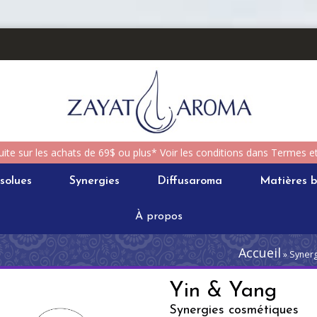
uite sur les achats de 69$ ou plus* Voir les conditions dans Termes e
solues
Synergies
Diffusaroma
Matières b
À propos
Accueil
» Synerg
Yin & Yang
Synergies cosmétiques