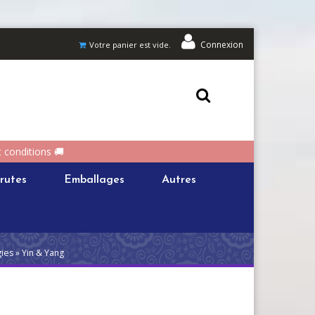
Connexion
Votre panier est vide.
t conditions 🚚
rutes
Emballages
Autres
ies » Yin & Yang