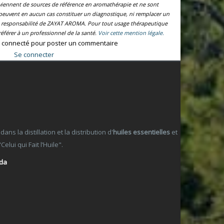
oviennent de sources de référence en aromathérapie et ne sont
e peuvent en aucun cas constituer un diagnostique, ni remplacer un
la responsabilité de ZAYAT AROMA. Pour tout usage thérapeutique
éférer à un professionnel de la santé.
Voir cette mention légale.
 connecté pour poster un commentaire
Se connecter
 la distillation et la distribution d'
huiles essentielles
et
lui qui Fait l’Huile".
ada