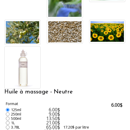
Huile à massage - Neutre
Format
6.00$
6.00$
125ml
9.00$
250ml
13.50$
500ml
21.00$
1L
65.00$
3.78L
17.20$ par litre