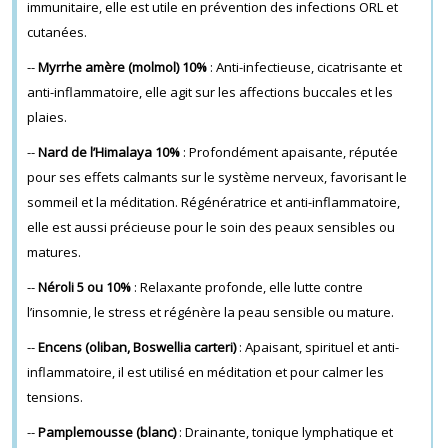
immunitaire, elle est utile en prévention des infections ORL et
cutanées.
--
Myrrhe amère (molmol) 10%
: Anti-infectieuse, cicatrisante et
anti-inflammatoire, elle agit sur les affections buccales et les
plaies.
--
Nard de l’Himalaya 10%
: Profondément apaisante, réputée
pour ses effets calmants sur le système nerveux, favorisant le
sommeil et la méditation. Régénératrice et anti-inflammatoire,
elle est aussi précieuse pour le soin des peaux sensibles ou
matures.
--
Néroli 5 ou 10%
: Relaxante profonde, elle lutte contre
l’insomnie, le stress et régénère la peau sensible ou mature.
--
Encens (oliban, Boswellia carteri)
: Apaisant, spirituel et anti-
inflammatoire, il est utilisé en méditation et pour calmer les
tensions.
--
Pamplemousse
(blanc)
: Drainante, tonique lymphatique et