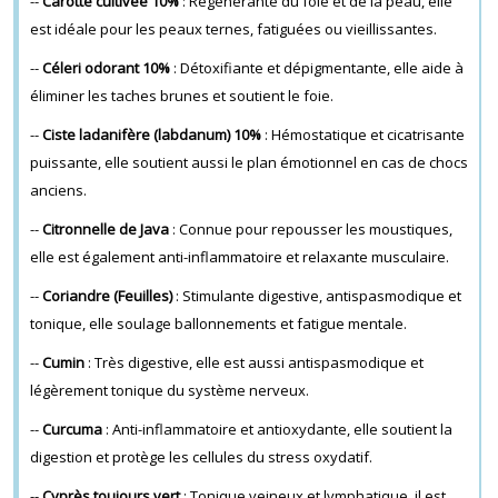
--
Carotte cultivée 10%
: Régénérante du foie et de la peau, elle
est idéale pour les peaux ternes, fatiguées ou vieillissantes.
--
Céleri odorant 10%
: Détoxifiante et dépigmentante, elle aide à
éliminer les taches brunes et soutient le foie.
--
Ciste ladanifère (labdanum) 10%
: Hémostatique et cicatrisante
puissante, elle soutient aussi le plan émotionnel en cas de chocs
anciens.
--
Citronnelle de Java
: Connue pour repousser les moustiques,
elle est également anti-inflammatoire et relaxante musculaire.
--
Coriandre (Feuilles)
: Stimulante digestive, antispasmodique et
tonique, elle soulage ballonnements et fatigue mentale.
--
Cumin
: Très digestive, elle est aussi antispasmodique et
légèrement tonique du système nerveux.
--
Curcuma
: Anti-inflammatoire et antioxydante, elle soutient la
digestion et protège les cellules du stress oxydatif.
--
Cyprès toujours vert
: Tonique veineux et lymphatique, il est