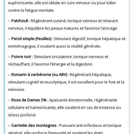
euphorisante, elle est idéale en cure minceur ou pour lutter
contre la fatigue mentale.
--
Patchouli
: Régénérant cutané, tonique veineux et relaxant
nerveux, il équilibre les peaux matures et favorise l’ancrage.
--
Persil simple (Feuilles)
: Stimulant digestif, tonique hépatique et
emménagogue, il soutient aussi la vitalité générale.
--
Poivre noir
: Stimulant circulatoire, tonique nerveux et
réchauffant, il favorise l’énergie et la digestion.
--
Romarin à verbénone (ou ABV)
: Régénérant hépatique,
stimulant cognitif et mucolytique, il est excellent pour le foie et la
mémoire.
--
Rose de Damas 5%
: Apaisante émotionnelle, régénérante
cellulaire et harmonisante, elle soutient en cas de tristesse ou
stress profond.
--
Sarriette des montagnes
: Puissant anti-infectieux et tonique
général, elle renforce l’immunité et soutient les états