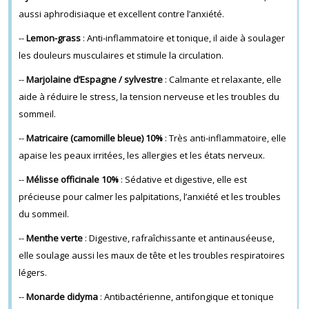
aussi aphrodisiaque et excellent contre l’anxiété.
--
Lemon-grass
: Anti-inflammatoire et tonique, il aide à soulager
les douleurs musculaires et stimule la circulation.
--
Marjolaine d’Espagne / sylvestre
: Calmante et relaxante, elle
aide à réduire le stress, la tension nerveuse et les troubles du
sommeil.
--
Matricaire (camomille bleue) 10%
: Très anti-inflammatoire, elle
apaise les peaux irritées, les allergies et les états nerveux.
--
Mélisse officinale 10%
: Sédative et digestive, elle est
précieuse pour calmer les palpitations, l’anxiété et les troubles
du sommeil.
--
Menthe verte
: Digestive, rafraîchissante et antinauséeuse,
elle soulage aussi les maux de tête et les troubles respiratoires
légers.
--
Monarde didyma
: Antibactérienne, antifongique et tonique