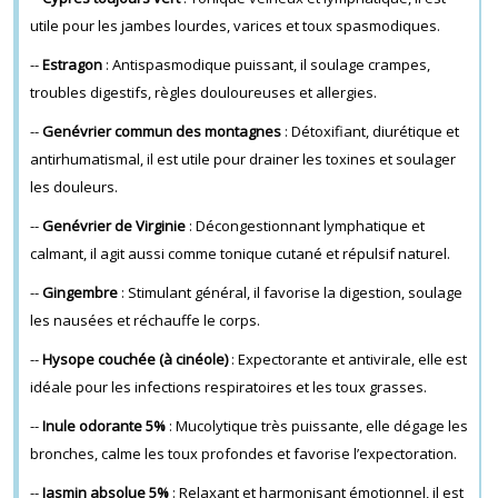
utile pour les jambes lourdes, varices et toux spasmodiques.
--
Estragon
: Antispasmodique puissant, il soulage crampes,
troubles digestifs, règles douloureuses et allergies.
--
Genévrier commun des montagnes
: Détoxifiant, diurétique et
antirhumatismal, il est utile pour drainer les toxines et soulager
les douleurs.
--
Genévrier de Virginie
: Décongestionnant lymphatique et
calmant, il agit aussi comme tonique cutané et répulsif naturel.
--
Gingembre
: Stimulant général, il favorise la digestion, soulage
les nausées et réchauffe le corps.
--
Hysope couchée (à cinéole)
: Expectorante et antivirale, elle est
idéale pour les infections respiratoires et les toux grasses.
--
Inule odorante 5%
: Mucolytique très puissante, elle dégage les
bronches, calme les toux profondes et favorise l’expectoration.
--
Jasmin absolue 5%
: Relaxant et harmonisant émotionnel, il est