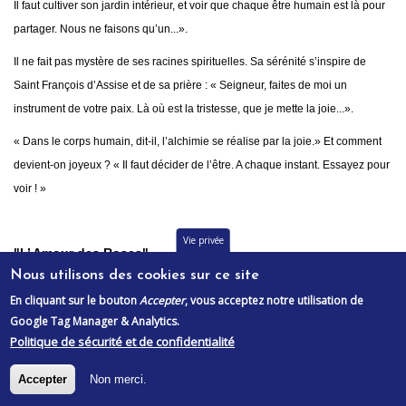
Il faut cultiver son jardin intérieur, et voir que chaque être humain est là pour
partager. Nous ne faisons qu’un...».
Il ne fait pas mystère de ses racines spirituelles. Sa sérénité s’inspire de
Saint François d’Assise et de sa prière : « Seigneur, faites de moi un
instrument de votre paix. Là où est la tristesse, que je mette la joie...».
« Dans le corps humain, dit-il, l’alchimie se réalise par la joie.» Et comment
devient-on joyeux ? « Il faut décider de l’être. A chaque instant. Essayez pour
voir ! »
Vie privée
"L’ Amour des Roses"
Nous utilisons des cookies sur ce site
Source : Article extrait de la Revue Nature d’Ici
En cliquant sur le bouton
Accepter
, vous acceptez notre utilisation de
Auteur : Mikaël Zayat
Google Tag Manager & Analytics.
Politique de sécurité et de confidentialité
Si ton cœur est une rose, ta bouche dira des mots parfumés (proverbe
bulgare).
Accepter
Non merci.