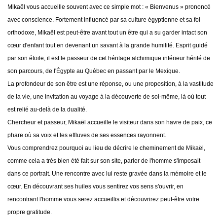
Mikaël vous accueille souvent avec ce simple mot : « Bienvenus » prononcé
avec conscience. Fortement influencé par sa culture égyptienne et sa foi
orthodoxe, Mikaël est peut-être avant tout un être qui a su garder intact son
cœur d'enfant tout en devenant un savant à la grande humilité. Esprit guidé
par son étoile, il est le passeur de cet héritage alchimique intérieur hérité de
son parcours, de l'Égypte au Québec en passant par le Mexique.
La profondeur de son être est une réponse, ou une proposition, à la vastitude
de la vie, une invitation au voyage à la découverte de soi-même, là où tout
est relié au-delà de la dualité.
Chercheur et passeur, Mikaël accueille le visiteur dans son havre de paix, ce
phare où sa voix et les effluves de ses essences rayonnent.
Vous comprendrez pourquoi au lieu de décrire le cheminement de Mikaël,
comme cela a très bien été fait sur son site, parler de l'homme s'imposait
dans ce portrait. Une rencontre avec lui reste gravée dans la mémoire et le
cœur. En découvrant ses huiles vous sentirez vos sens s'ouvrir, en
rencontrant l'homme vous serez accueillis et découvrirez peut-être votre
propre gratitude.