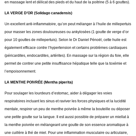
en massage lent et délicat des pieds et du haut de la poitrine (5 à 6 gouttes).
LA VERGE D’OR (Solidago canadensis)
Un excellent anti-inflammatoire, qu’on peut mélanger à l’huile de millepertuis
pour masser les zones douloureuses ou ankylosées (1 goutte de verge d’or
pour 10 gouttes de millepertuis). Selon le Dr Daniel Pénoël, cette huile est
également efficace contre l’hypertension et certains problèmes cardiaques
(péricardites, endocardites, artérites). En massage sur la région du foie, elle
permet de contrer une petite insuffisance hépatique telle que la toxémie et
l’empoisonnement.
LA MENTHE POIVRÉE (Mentha piperita)
Pour soulager les lourdeurs d’estomac, aider à dégager les voies
respiratoires incluant les sinus et raviver les forces physiques et la lucidité
mentale, respirer un peu de menthe poivrée à même la bouteille ou déposer
une petite goutte sur la langue. Il est aussi possible de préparer un miellat à
la menthe poivrée en mélangeant une goutte de son essence aromatique à
une cuillère à thé de miel. Pour une inflammation musculaire ou articulaire,