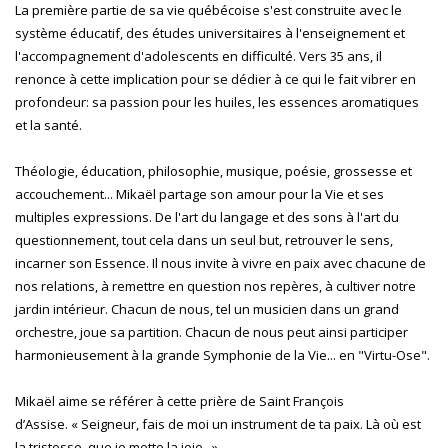
La première partie de sa vie québécoise s'est construite avec le
système éducatif, des études universitaires à l'enseignement et
l'accompagnement d'adolescents en difficulté. Vers 35 ans, il
renonce à cette implication pour se dédier à ce qui le fait vibrer en
profondeur: sa passion pour les huiles, les essences aromatiques
et la santé.
Théologie, éducation, philosophie, musique, poésie, grossesse et
accouchement... Mikaël partage son amour pour la Vie et ses
multiples expressions. De l'art du langage et des sons à l'art du
questionnement, tout cela dans un seul but, retrouver le sens,
incarner son Essence. Il nous invite à vivre en paix avec chacune de
nos relations, à remettre en question nos repères, à cultiver notre
jardin intérieur. Chacun de nous, tel un musicien dans un grand
orchestre, joue sa partition. Chacun de nous peut ainsi participer
harmonieusement à la grande Symphonie de la Vie... en "Virtu-Ose".
Mikaël aime se référer à cette prière de Saint François
d’Assise. « Seigneur, fais de moi un instrument de ta paix. Là où est
la tristesse, que je mette la joie...»