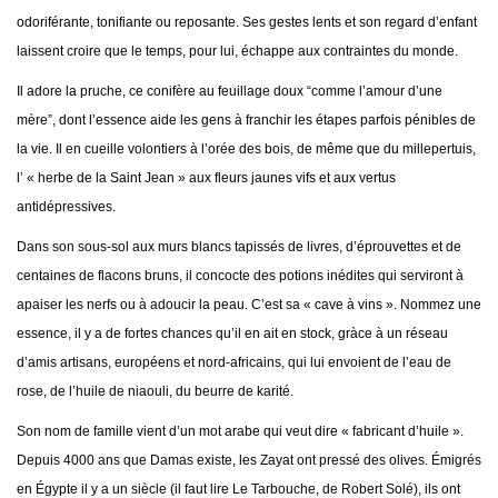
odoriférante, tonifiante ou reposante. Ses gestes lents et son regard d’enfant
laissent croire que le temps, pour lui, échappe aux contraintes du monde.
Il adore la pruche, ce conifère au feuillage doux “comme l’amour d’une
mère”, dont l’essence aide les gens à franchir les étapes parfois pénibles de
la vie. Il en cueille volontiers à l’orée des bois, de même que du millepertuis,
l’ « herbe de la Saint Jean » aux fleurs jaunes vifs et aux vertus
antidépressives.
Dans son sous-sol aux murs blancs tapissés de livres, d’éprouvettes et de
centaines de flacons bruns, il concocte des potions inédites qui serviront à
apaiser les nerfs ou à adoucir la peau. C’est sa « cave à vins ». Nommez une
essence, il y a de fortes chances qu’il en ait en stock, gràce à un réseau
d’amis artisans, européens et nord-africains, qui lui envoient de l’eau de
rose, de l’huile de niaouli, du beurre de karité.
Son nom de famille vient d’un mot arabe qui veut dire « fabricant d’huile ».
Depuis 4000 ans que Damas existe, les Zayat ont pressé des olives. Émigrés
en Égypte il y a un siècle (il faut lire Le Tarbouche, de Robert Solé), ils ont