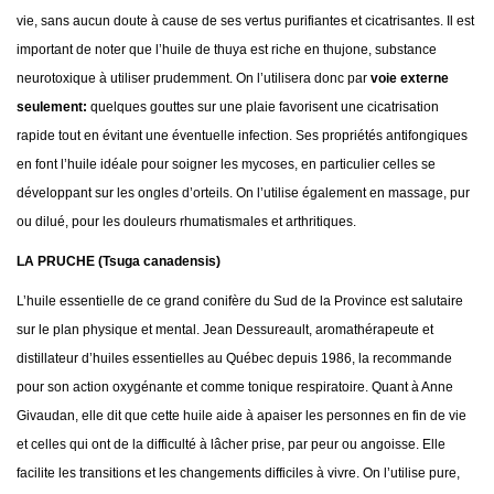
vie, sans aucun doute à cause de ses vertus purifiantes et cicatrisantes. Il est
important de noter que l’huile de thuya est riche en thujone, substance
neurotoxique à utiliser prudemment. On l’utilisera donc par
voie externe
seulement:
quelques gouttes sur une plaie favorisent une cicatrisation
rapide tout en évitant une éventuelle infection. Ses propriétés antifongiques
en font l’huile idéale pour soigner les mycoses, en particulier celles se
développant sur les ongles d’orteils. On l’utilise également en massage, pur
ou dilué, pour les douleurs rhumatismales et arthritiques.
LA PRUCHE (Tsuga canadensis)
L’huile essentielle de ce grand conifère du Sud de la Province est salutaire
sur le plan physique et mental. Jean Dessureault, aromathérapeute et
distillateur d’huiles essentielles au Québec depuis 1986, la recommande
pour son action oxygénante et comme tonique respiratoire. Quant à Anne
Givaudan, elle dit que cette huile aide à apaiser les personnes en fin de vie
et celles qui ont de la difficulté à lâcher prise, par peur ou angoisse. Elle
facilite les transitions et les changements difficiles à vivre. On l’utilise pure,