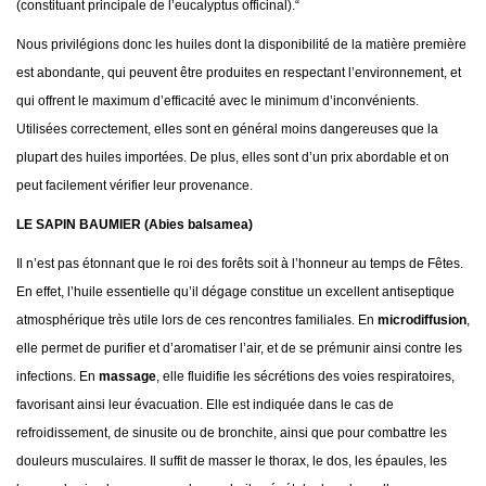
(constituant principale de l’eucalyptus officinal).“
Nous privilégions donc les huiles dont la disponibilité de la matière première
est abondante, qui peuvent être produites en respectant l’environnement, et
qui offrent le maximum d’efficacité avec le minimum d’inconvénients.
Utilisées correctement, elles sont en général moins dangereuses que la
plupart des huiles importées. De plus, elles sont d’un prix abordable et on
peut facilement vérifier leur provenance.
LE SAPIN BAUMIER (Abies balsamea)
Il n’est pas étonnant que le roi des forêts soit à l’honneur au temps de Fêtes.
En effet, l’huile essentielle qu’il dégage constitue un excellent antiseptique
atmosphérique très utile lors de ces rencontres familiales. En
microdiffusion
,
elle permet de purifier et d’aromatiser l’air, et de se prémunir ainsi contre les
infections. En
massage
, elle fluidifie les sécrétions des voies respiratoires,
favorisant ainsi leur évacuation. Elle est indiquée dans le cas de
refroidissement, de sinusite ou de bronchite, ainsi que pour combattre les
douleurs musculaires. Il suffit de masser le thorax, le dos, les épaules, les