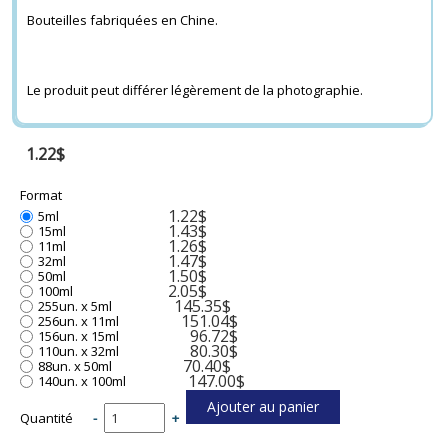
Bouteilles fabriquées en Chine.
Le produit peut différer légèrement de la photographie.
1.22$
Format
1.22$
5ml
1.43$
15ml
1.26$
11ml
1.47$
32ml
1.50$
50ml
2.05$
100ml
145.35$
255un. x 5ml
151.04$
256un. x 11ml
96.72$
156un. x 15ml
80.30$
110un. x 32ml
70.40$
88un. x 50ml
147.00$
140un. x 100ml
Quantité
-
+