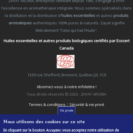
ZAYAT AROMA, entreprise familiale depuis 1985, s’engage à offrir
l'excellence en aromathérapie intégrale. Nous sommes spécialisés dans
la distillation et la distribution d'
huiles essentielles
et autres
produits
aromatiques
authentiques 100% pures & naturels. Zayat signifie
littéralement “Celui qui Fait l’Huile".
Huiles essentielles et autres produits biologiques certifiés par Ecocert
Canada
1339 rue Shefford, Bromont, Québec J2L 1C9
Abonnez-vous à notre infolettre !
Tous droits réservés © 2026 - ZAYAT AROMA
Termes & conditions
|
Sécurité & vie privé
Vie privée
Nous utilisons des cookies sur ce site
En cliquant sur le bouton
Accepter
, vous acceptez notre utilisation de