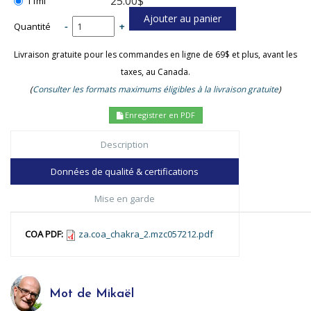
25.00$
11ml
Quantité
-
+
Livraison gratuite pour les commandes en ligne de 69$ et plus, avant les
taxes, au Canada.
(
Consulter les formats maximums éligibles à la livraison gratuite
)
Enregistrer en PDF
Description
Données de qualité & certifications
Mise en garde
COA PDF:
za.coa_chakra_2.mzc057212.pdf
Mot de Mikaël