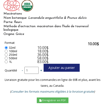
Macérations
Nom botanique:
Lavandula angustifolia & Prunus dulcis
Partie: fleurs
Méthode d'extraction: macération dans l'huile de tournesol
biologique.
Origine: Grèce
Format
10.00$
10.00$
32ml
18.00$
100ml
36.00$
250ml
58.00$
500ml
83.00$
1L
Quantité
-
+
Livraison gratuite pour les commandes en ligne de 69$ et plus, avant les
taxes, au Canada.
(
Consulter les formats maximums éligibles à la livraison gratuite
)
Enregistrer en PDF