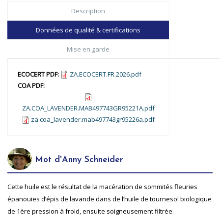
Description
Données de qualité & certifications
Mise en garde
ECOCERT PDF:
ZA.ECOCERT.FR.2026.pdf
COA PDF:
ZA.COA_LAVENDER.MAB497743GR95221A.pdf
za.coa_lavender.mab497743gr95226a.pdf
Mot d'Anny Schneider
Cette huile est le résultat de la macération de sommités fleuries
épanouies d’épis de lavande dans de l’huile de tournesol biologique
de 1ère pression à froid, ensuite soigneusement filtrée.