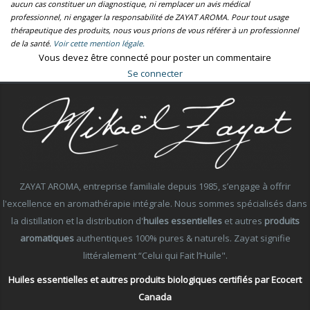
aucun cas constituer un diagnostique, ni remplacer un avis médical
professionnel, ni engager la responsabilité de ZAYAT AROMA. Pour tout usage
thérapeutique des produits, nous vous prions de vous référer à un professionnel
de la santé.
Voir cette mention légale.
Vous devez être connecté pour poster un commentaire
Se connecter
ZAYAT AROMA, entreprise familiale depuis 1985, s’engage à offrir
l'excellence en aromathérapie intégrale. Nous sommes spécialisés dans
la distillation et la distribution d'
huiles essentielles
et autres
produits
aromatiques
authentiques 100% pures & naturels. Zayat signifie
littéralement “Celui qui Fait l’Huile".
Huiles essentielles et autres produits biologiques certifiés par Ecocert
Canada