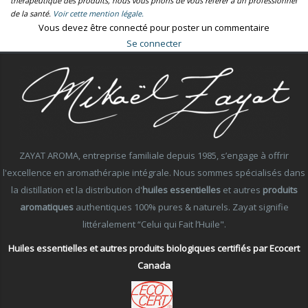
thérapeutique des produits, nous vous prions de vous référer à un professionnel
de la santé.
Voir cette mention légale.
Vous devez être connecté pour poster un commentaire
Se connecter
ZAYAT AROMA, entreprise familiale depuis 1985, s’engage à offrir
l'excellence en aromathérapie intégrale. Nous sommes spécialisés dans
la distillation et la distribution d'
huiles essentielles
et autres
produits
aromatiques
authentiques 100% pures & naturels. Zayat signifie
littéralement “Celui qui Fait l’Huile".
Huiles essentielles et autres produits biologiques certifiés par Ecocert
Canada