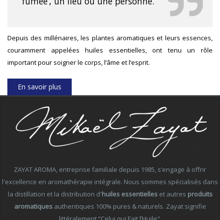
fumée’, un lieu ou une personne.
Depuis des millénaires, les plantes aromatiques et leurs essences,
couramment appelées huiles essentielles, ont tenu un rôle
important pour soigner le corps, l’âme et l’esprit.
En savoir plus
ZAYAT AROMA, entreprise familiale depuis 1985, s’engage à offrir
l'excellence en aromathérapie intégrale. Nous sommes spécialisés dans
la distillation et la distribution d'
huiles essentielles
et autres
produits
aromatiques
authentiques 100% pures & naturels. Zayat signifie
littéralement “Celui qui Fait l’Huile".