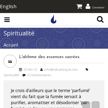
English
Connexion
Aller au contenu principal
Spiritualité
Accueil
L'alchime des essences sacrées.
20 déc 15
info@mikaelzayat.com
Spiritualité
0 Commentaires
Je crois d’ailleurs que le terme ‘parfumé’
vient du fait que la fumée servait à
purifier, aromatiser et désodoriser ‘par-