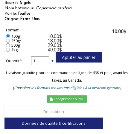
Beurres & gels
Nom botanique:
Copernicia cerifera
Partie: feuilles
Origine: États-Unis
Format
10.00$
10.00$
100gr
18.00$
250gr
29.00$
500gr
49.00$
1kg
Quantité
-
+
Livraison gratuite pour les commandes en ligne de 69$ et plus, avant les
taxes, au Canada.
(
Consulter les formats maximums éligibles à la livraison gratuite
)
Enregistrer en PDF
Description
Données de qualité & certifications