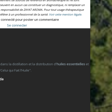
oviennent de sources de référence en aromathérapie et ne sont
e peuvent en aucun cas constituer un diagnostique, ni remplacer un
la responsabilité de ZAYAT AROMA. Pour tout usage thérapeutique
éférer à un professionnel de la santé.
Voir cette mention légale.
 connecté pour poster un commentaire
Se connecter
 la distillation et la distribution d'
huiles essentielles
et
lui qui Fait l’Huile".
ada