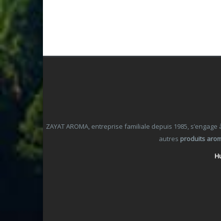
ZAYAT AROMA, entreprise familiale depuis 1985, s’engage à o
autres
produits aro
Hu