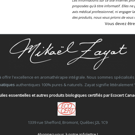
Les informations sur ce site internet pr
proposées qu’à titre informatif. Elles n
avis médical professionnel, ni engager 
des produits, nous vous prions de vous r
Vous devez être
ffrir l'excellence en aromathérapie intégrale. Nous sommes spécialisés dans
matiques
authentiques 100% pures & naturels. Zayat signifie littéralement “Ce
iles essentielles et autres produits biologiques certifiés par Ecocert Can
1339 rue Shefford, Bromont, Québec J2L 1C9
Abonnez-vous à notre infolettre !