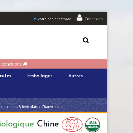
Connexion
Votre panier est vide.
t conditions 🚚
rutes
Emballages
Autres
, essences & hydrolats » Chanvre clair,
iologique
Chine