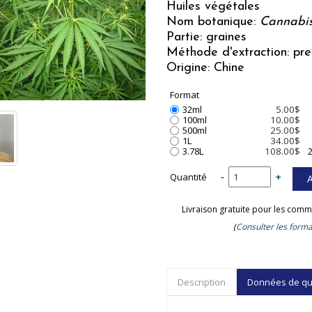
Huiles végétales
Nom botanique:
Cannabis
Partie: graines
Méthode d'extraction: pre
Origine: Chine
Format
32ml
5.00$
100ml
10.00$
500ml
25.00$
1L
34.00$
3.78L
108.00$
2
Quantité
-
+
Livraison gratuite pour les comm
(
Consulter les forma
Description
Données de qual