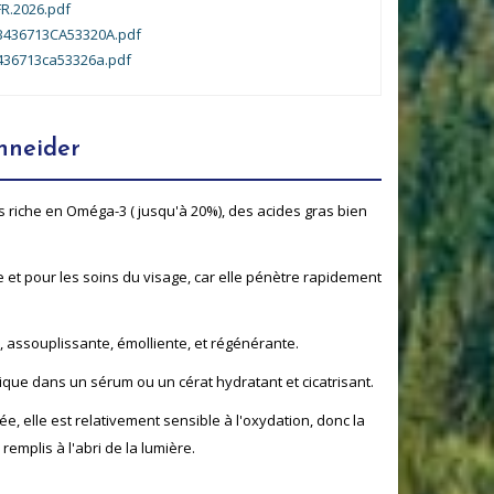
R.2026.pdf
436713CA53320A.pdf
436713ca53326a.pdf
hneider
ès riche en Oméga-3 ( jusqu'à 20%), des acides gras bien
 et pour les soins du visage, car elle pénètre rapidement
, assouplissante, émolliente, et régénérante.
dique dans un sérum ou un cérat hydratant et cicatrisant.
 elle est relativement sensible à l'oxydation, donc la
remplis à l'abri de la lumière.