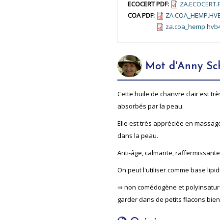
ECOCERT PDF:
ZA.ECOCERT.F
COA PDF:
ZA.COA_HEMP.HVB
za.coa_hemp.hvb
Mot d'Anny Sc
Cette huile de chanvre clair est tr
absorbés par la peau.
Elle est très appréciée en massage
dans la peau.
Anti-âge, calmante, raffermissante
On peut l'utiliser comme base lipi
⇒ non comédogène et polyinsaturée,
garder dans de petits flacons bien 