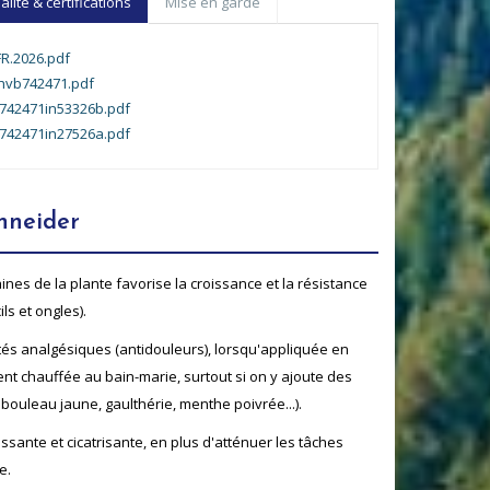
ité & certifications
Mise en garde
R.2026.pdf
hvb742471.pdf
b742471in53326b.pdf
b742471in27526a.pdf
hneider
aines de la plante favorise la croissance et la résistance
ls et ongles).
tés analgésiques (antidouleurs), lorsqu'appliquée en
t chauffée au bain-marie, surtout si on y ajoute des
 bouleau jaune, gaulthérie, menthe poivrée...).
ssante et cicatrisante, en plus d'atténuer les tâches
e.