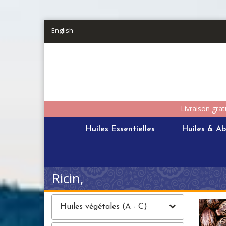
Aller au contenu principal
English
Livraison grat
Huiles Essentielles
Huiles & Ab
Ricin,
Huiles végétales (A - C)