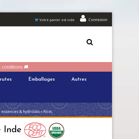
Connexion
Votre panier est vide.
t conditions 🚚
rutes
Emballages
Autres
 essences & hydrolats » Ricin,
e
Inde