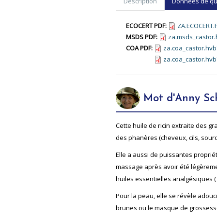
Description
Données de qual
ECOCERT PDF:
ZA.ECOCERT.F
MSDS PDF:
za.msds_castor.
COA PDF:
za.coa_castor.hv
za.coa_castor.hv
Mot d'Anny Sc
Cette huile de ricin extraite des gr
des phanères (cheveux, cils, sourci
Elle a aussi de puissantes proprié
massage après avoir été légèremen
huiles essentielles analgésiques (
Pour la peau, elle se révèle adouci
brunes ou le masque de grossess