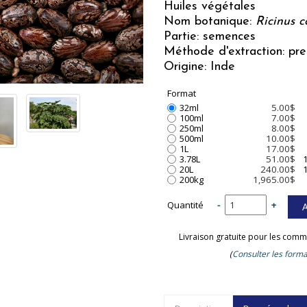
Huiles végétales
Nom botanique:
Ricinus 
Partie: semences
Méthode d'extraction: pre
Origine: Inde
Format
32ml
5.00$
100ml
7.00$
250ml
8.00$
500ml
10.00$
1L
17.00$
3.78L
51.00$
1
20L
240.00$
1
200kg
1,965.00$
Quantité
-
+
Livraison gratuite pour les comm
(
Consulter les forma