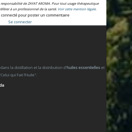
la responsabilité de ZAYAT AROMA. Pour tout usage thérapeutique
éférer à un professionnel de la santé.
Voir cette mention légale.
 connecté pour poster un commentaire
Se connecter
 la distillation et la distribution d'
huiles essentielles
et
lui qui Fait l’Huile".
ada