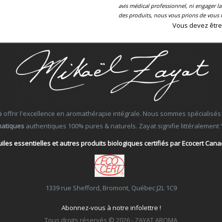
avis médical professionnel, ni engager 
des produits, nous vous prions de vous r
Vous devez être
ffrir l'excellence en aromathérapie intégrale. Nous sommes spécialisés dans
matiques
authentiques 100% pures & naturels. Zayat signifie littéralement “Ce
iles essentielles et autres produits biologiques certifiés par Ecocert Can
1339 rue Shefford, Bromont, Québec J2L 1C9
Abonnez-vous à notre infolettre !
Tous droits réservés © 2026 - ZAYAT AROMA