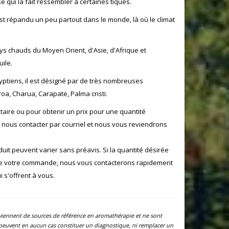
 qui la fait ressembler à certaines tiques.
s'est répandu un peu partout dans le monde, là où le climat
ys chauds du Moyen Orient, d'Asie, d'Afrique et
uile.
Égyptiens, il est désigné par de très nombreuses
roa, Charua, Carapate, Palma cristi.
aire ou pour obtenir un prix pour une quantité
e nous contacter par courriel et nous vous reviendrons
oduit peuvent varier sans préavis. Si la quantité désirée
de votre commande, nous vous contacterons rapidement
 s'offrent à vous.
oviennent de sources de référence en aromathérapie et ne sont
e peuvent en aucun cas constituer un diagnostique, ni remplacer un