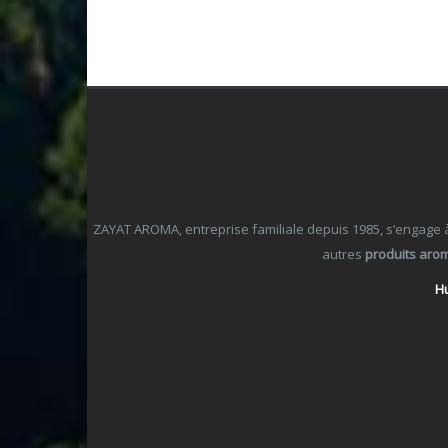
ZAYAT AROMA, entreprise familiale depuis 1985, s’engage à o
autres
produits aro
Hu