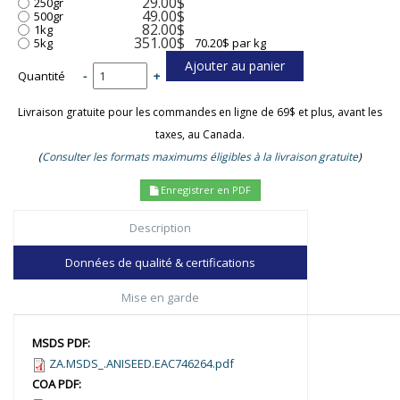
29.00$
250gr
49.00$
500gr
82.00$
1kg
351.00$
5kg
70.20$ par kg
Quantité
-
+
Livraison gratuite pour les commandes en ligne de 69$ et plus, avant les
taxes, au Canada.
(
Consulter les formats maximums éligibles à la livraison gratuite
)
Enregistrer en PDF
Description
Données de qualité & certifications
Mise en garde
MSDS PDF:
ZA.MSDS_.ANISEED.EAC746264.pdf
COA PDF: