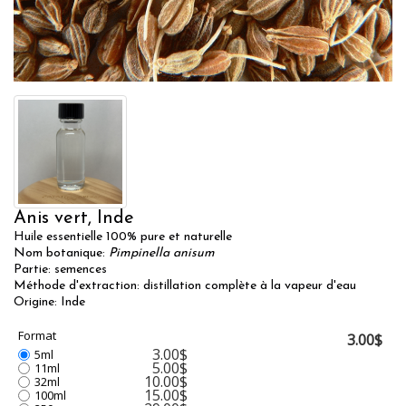
Anis vert, Inde
Huile essentielle 100% pure et naturelle
Nom botanique:
Pimpinella anisum
Partie: semences
Méthode d'extraction: distillation complète à la vapeur d'eau
Origine: Inde
Format
3.00$
3.00$
5ml
5.00$
11ml
10.00$
32ml
15.00$
100ml