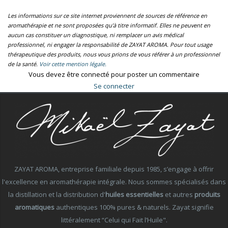
Les informations sur ce site internet proviennent de sources de référence en
aromathérapie et ne sont proposées qu’à titre informatif. Elles ne peuvent en
aucun cas constituer un diagnostique, ni remplacer un avis médical
professionnel, ni engager la responsabilité de ZAYAT AROMA. Pour tout usage
thérapeutique des produits, nous vous prions de vous référer à un professionnel
de la santé.
Voir cette mention légale.
Vous devez être connecté pour poster un commentaire
Se connecter
ZAYAT AROMA, entreprise familiale depuis 1985, s’engage à offrir
l'excellence en aromathérapie intégrale. Nous sommes spécialisés dans
la distillation et la distribution d'
huiles essentielles
et autres
produits
aromatiques
authentiques 100% pures & naturels. Zayat signifie
littéralement “Celui qui Fait l’Huile".