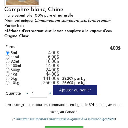
Camphre blanc, Chine
Huile essentielle 100% pure et naturelle
Nom botanique:
Cinnamomum camphora ssp. formosanum
Partie: bois
Méthode d'extraction: distillation complète à la vapeur d'eau
Origine: Chine
Format
4.00$
4.00$
5ml
6.00$
11ml
10.00$
32ml
14.00$
100ml
24.00$
500gr
44.00$
1kg
141.00$
5kg
28.20$ par kg
266.00$
10kg
26.60$ par kg
Quantité
-
+
Livraison gratuite pour les commandes en ligne de 69$ et plus, avant les
taxes, au Canada.
(
Consulter les formats maximums éligibles à la livraison gratuite
)