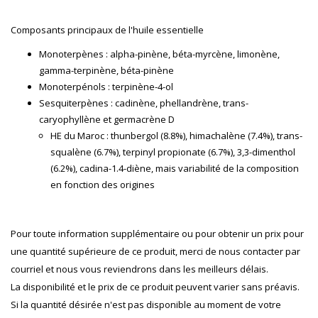
Composants principaux de l'huile essentielle
Monoterpènes : alpha-pinène, béta-myrcène, limonène,
gamma-terpinène, béta-pinène
Monoterpénols : terpinène-4-ol
Sesquiterpènes : cadinène, phellandrène, trans-
caryophyllène et germacrène D
HE du Maroc : thunbergol (8.8%), himachalène (7.4%), trans-
squalène (6.7%), terpinyl propionate (6.7%), 3,3-dimenthol
(6.2%), cadina-1.4-diène, mais variabilité de la composition
en fonction des origines
Pour toute information supplémentaire ou pour obtenir un prix pour
une quantité supérieure de ce produit, merci de nous contacter par
courriel et nous vous reviendrons dans les meilleurs délais.
La disponibilité et le prix de ce produit peuvent varier sans préavis.
Si la quantité désirée n'est pas disponible au moment de votre