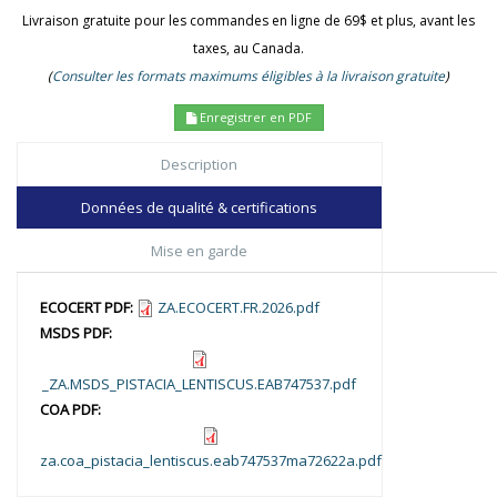
Livraison gratuite pour les commandes en ligne de 69$ et plus, avant les
taxes, au Canada.
(
Consulter les formats maximums éligibles à la livraison gratuite
)
Enregistrer en PDF
Description
Données de qualité & certifications
Mise en garde
ECOCERT PDF:
ZA.ECOCERT.FR.2026.pdf
MSDS PDF:
_ZA.MSDS_PISTACIA_LENTISCUS.EAB747537.pdf
COA PDF:
za.coa_pistacia_lentiscus.eab747537ma72622a.pdf