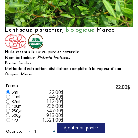
Lentisque pistachier,
biologique
Maroc
Huile essentielle 100% pure et naturelle
Nom botanique:
Pistacia lentiscus
Partie: feuilles
Méthode d'extraction: distillation complète à la vapeur d'eau
Origine: Maroc
Format
22.00$
22.00$
5ml
44.00$
11ml
112.00$
32ml
236.00$
100ml
547.00$
250gr
913.00$
500gr
1,521.00$
1kg
Quantité
-
+