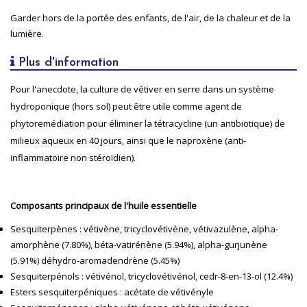
Garder hors de la portée des enfants, de l'air, de la chaleur et de la
lumière.
Plus d'information
Pour l'anecdote, la culture de vétiver en serre dans un système
hydroponique (hors sol) peut être utile comme agent de
phytoremédiation pour éliminer la tétracycline (un antibiotique) de
milieux aqueux en 40 jours, ainsi que le naproxène (anti-
inflammatoire non stéroïdien).
Composants principaux de l'huile essentielle
Sesquiterpènes : vétivène, tricyclovétivène, vétivazulène, alpha-
amorphène (7.80%), béta-vatirénène (5.94%), alpha-gurjunène
(5.91%) déhydro-aromadendrène (5.45%)
Sesquiterpénols : vétivénol, tricyclovétivénol, cedr-8-en-13-ol (12.4%)
Esters sesquiterpéniques : acétate de vétivényle