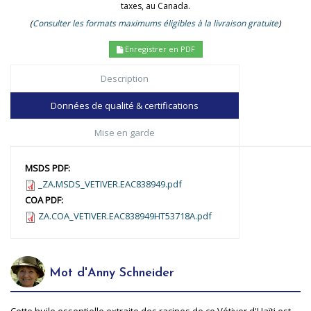
taxes, au Canada.
(
Consulter les formats maximums éligibles à la livraison gratuite
)
Enregistrer en PDF
Description
Données de qualité & certifications
Mise en garde
MSDS PDF:
_ZA.MSDS_VETIVER.EAC838949.pdf
COA PDF:
ZA.COA_VETIVER.EAC838949HT53718A.pdf
Mot d'Anny Schneider